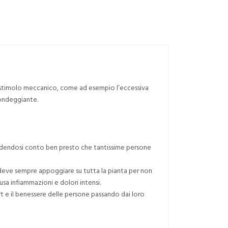
no stimolo meccanico, come ad esempio l’eccessiva
tondeggiante.
, rendendosi conto ben presto che tantissime persone
e deve sempre appoggiare su tutta la pianta per non
a infiammazioni e dolori intensi.
rt e il benessere delle persone passando dai loro