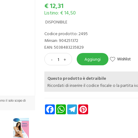
€
12,31
Listino: € 14,50
DISPONIBILE
Codice prodotto: 2495
Minsan:
904251372
EAN: 5038483235829
Wishlist
-
+
Aggiungi
Questo prodotto è detraibile
Ricordati di inserire il codice fiscale o la partita i
o il solo scopo di
Facebook
WhatsApp
Telegram
Pinterest