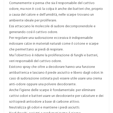
Comunemente si pensa che sia il responsabile del cattivo
odore, ma non è così: la colpa è anche dei batteri che, proprio
a causa del calore e dell’umidità, nelle scarpe trovano un
ambiente ideale per proliferare.
Essi attaccano le molecole di sudore decomponendole e
generando così il cattivo odore.
Per regolare una sudorazione eccessiva è indispensabile
indossare calze in materiali naturali come il cotone e scarpe
che permettano ai piedi di respirare.
Ma l’obiettivo è ridurre la proliferazione di funghi e batteri,
veri responsabili del cattivo odore.
Esistono spray che oltre a deodorare hanno una funzione
antibatterica e lasciano il piede asciutto e libero dagli odori. In
caso di sudorazione ostinata può essere utile usare una crema
anti-odore oppure una polvere deodorante.
Anche l’igiene delle scarpe è fondamentale: per eliminare
cattivi odori e batteri usare un deodorante per calzature e dei
sottopiedi antiodore a base di carbone attivo.
Neutralizza gli odori e mantiene i piedi asciutti.
Piedi freschi, asciutti e profumati tutto il giorno.