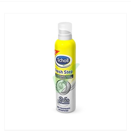
Home
Catalogo
/
Cosmesi
/
Piedi
Scholl Linea Sudorazione Piedi Fresh Step Trattamento Deodorante
Piedi 150 ml