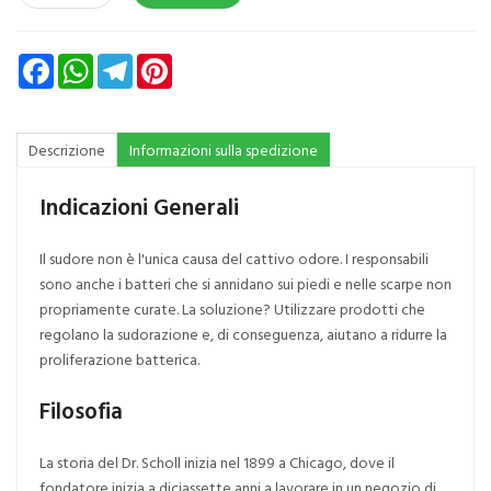
Facebook
WhatsApp
Telegram
Pinterest
Descrizione
Informazioni sulla spedizione
Indicazioni Generali
Il sudore non è l'unica causa del cattivo odore. I responsabili
sono anche i batteri che si annidano sui piedi e nelle scarpe non
propriamente curate. La soluzione? Utilizzare prodotti che
regolano la sudorazione e, di conseguenza, aiutano a ridurre la
proliferazione batterica.
Filosofia
La storia del Dr. Scholl inizia nel 1899 a Chicago, dove il
fondatore inizia a diciassette anni a lavorare in un negozio di