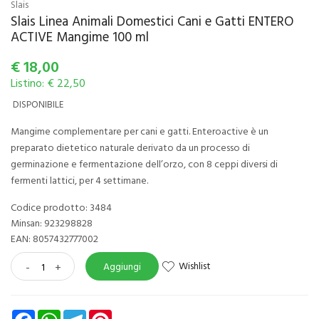
Slais
Slais Linea Animali Domestici Cani e Gatti ENTERO
ACTIVE Mangime 100 ml
€
18,00
Listino: € 22,50
DISPONIBILE
Mangime complementare per cani e gatti. Enteroactive è un
preparato dietetico naturale derivato da un processo di
germinazione e fermentazione dell’orzo, con 8 ceppi diversi di
fermenti lattici, per 4 settimane.
Codice prodotto: 3484
Minsan:
923298828
EAN: 8057432777002
Wishlist
-
+
Aggiungi
Facebook
WhatsApp
Telegram
Pinterest