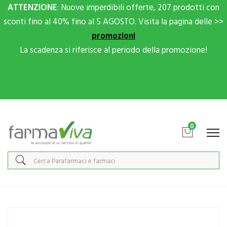
ATTENZIONE
: Nuove imperdibili offerte, 207 prodotti con
sconti fino al 40% fino al 5 AGOSTO. Visita la pagina delle >>
promozioni
La scadenza si riferisce al periodo della promozione!
Scrivici su Whatsapp per sconti extra!
0
Home
Catalogo
/
Animali Domestici
/
Cani
Slais Linea Animali Domestici Cani e Gatti ENTERO ACTIVE Mangime
100 ml