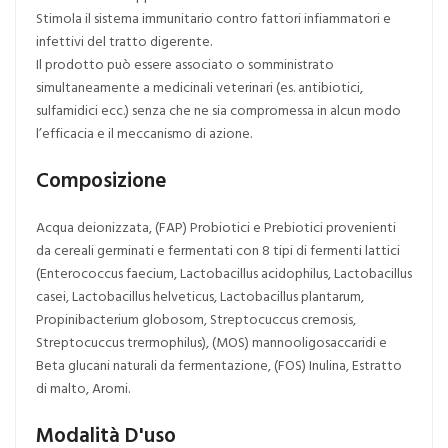
Stimola il sistema immunitario contro fattori infiammatori e
infettivi del tratto digerente.
Il prodotto può essere associato o somministrato
simultaneamente a medicinali veterinari (es. antibiotici,
sulfamidici ecc.) senza che ne sia compromessa in alcun modo
l’efficacia e il meccanismo di azione.
Composizione
Acqua deionizzata, (FAP) Probiotici e Prebiotici provenienti
da cereali germinati e fermentati con 8 tipi di fermenti lattici
(Enterococcus faecium, Lactobacillus acidophilus, Lactobacillus
casei, Lactobacillus helveticus, Lactobacillus plantarum,
Propinibacterium globosom, Streptocuccus cremosis,
Streptocuccus trermophilus), (MOS) mannooligosaccaridi e
Beta glucani naturali da fermentazione, (FOS) Inulina, Estratto
di malto, Aromi.
Modalità D'uso