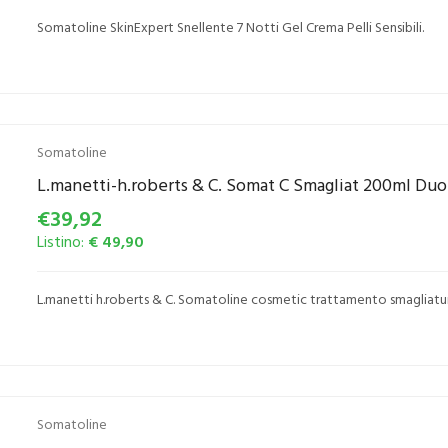
Somatoline SkinExpert Snellente 7 Notti Gel Crema Pelli Sensibili.
Somatoline
L.manetti-h.roberts & C. Somat C Smagliat 200ml Duo
€39,92
Listino:
€ 49,90
L.manetti h.roberts & C. Somatoline cosmetic trattamento smagliatur
Somatoline