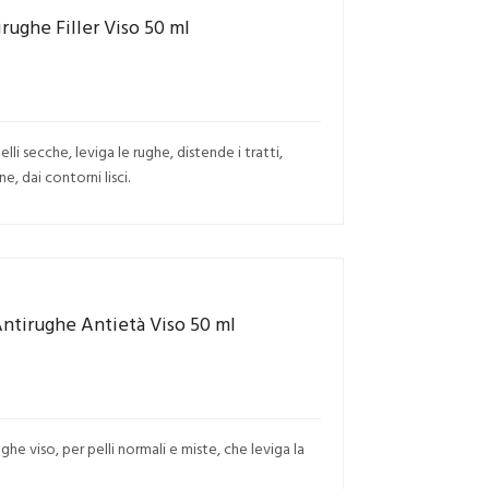
ughe Filler Viso 50 ml
li secche, leviga le rughe, distende i tratti,
e, dai contorni lisci.
Antirughe Antietà Viso 50 ml
he viso, per pelli normali e miste, che leviga la