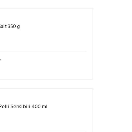
alt 350 g
o
elli Sensibili 400 ml