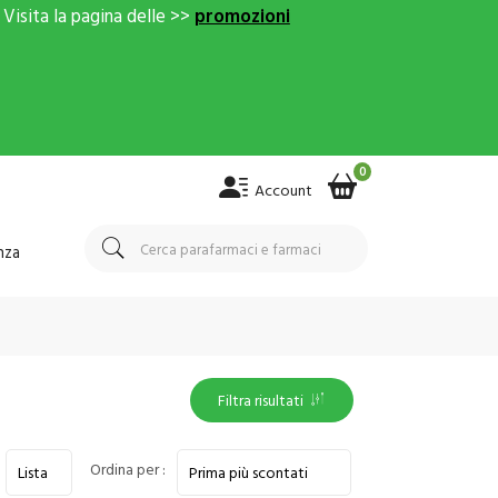
Visita la pagina delle >>
promozioni
0
Account
nza
Filtra risultati
Ordina per :