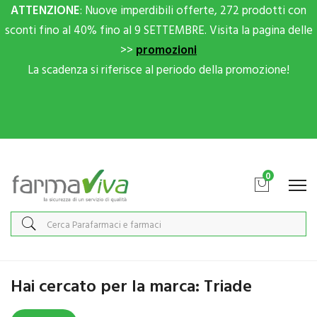
ATTENZIONE
: Nuove imperdibili offerte, 272 prodotti con
sconti fino al 40% fino al 9 SETTEMBRE. Visita la pagina delle
>>
promozioni
La scadenza si riferisce al periodo della promozione!
Scrivici su Whatsapp per sconti extra!
0
Home
Marche parafarmaci
Triade
Hai cercato per la marca: Triade