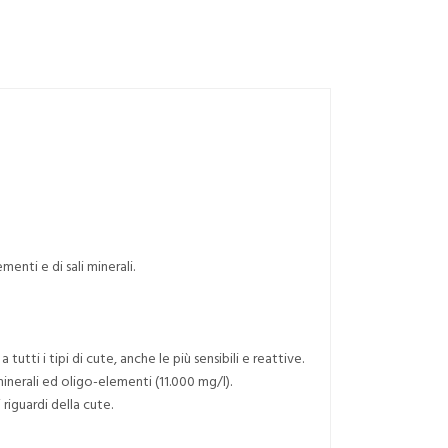
enti e di sali minerali.
tti i tipi di cute, anche le più sensibili e reattive.
minerali ed oligo-elementi (11.000 mg/l).
iguardi della cute.