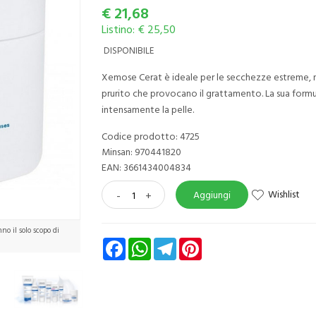
€
21,68
Listino: € 25,50
DISPONIBILE
Xemose Cerat è ideale per le secchezze estreme, n
prurito che provocano il grattamento. La sua formul
intensamente la pelle.
Codice prodotto: 4725
Minsan:
970441820
EAN: 3661434004834
Wishlist
-
+
Aggiungi
o il solo scopo di
Facebook
WhatsApp
Telegram
Pinterest