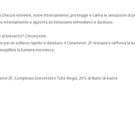
e secchezze estreme, nutre intensamente, protegge e calma le sensazioni di 
nutre intensamente e apporta un benessere immediato e duraturo.
al brevetto* Chronoxine.
e per un sollievo rapido e duraturo: il Cerasterol- 2F restaura e rafforza la 
iequilibra la barriera microbica.
rol-2F, Complesso brevettato TLR2-Regul, 25% di Burro di Karité.