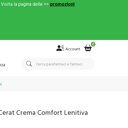
Visita la pagina delle >>
promozioni
0
Account
nza
l
Cerat Crema Comfort Lenitiva