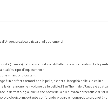
e d’Uriage, preziosa e ricca di oligoelementi.
ndità (minerali) del massiccio alpino di Belledone arricchendosi di oligo-elem
da qualsiasi tipo d’inquinamento.
izione rimangono costanti.
ge è in perfetta osmosi con la pelle, rispetta l’integrità delle sue cellule.
 la dimensione ne il volume delle cellule. l’Eau Thermale d’Uriage è adatta a tu
zzate in dermatologia, quella che possiede la più elevata percentuale di sali 
ruolo biologico importante conferendo precise e riconosciute proprietà nei r