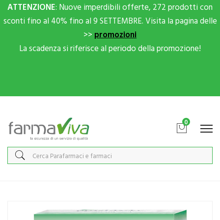
ATTENZIONE
: Nuove imperdibili offerte, 272 prodotti con
sconti fino al 40% fino al 9 SETTEMBRE. Visita la pagina delle
>>
promozioni
La scadenza si riferisce al periodo della promozione!
Scrivici su Whatsapp per sconti extra!
0
Home
Catalogo
/
Integrazione alimentare
/
Integratori
Vogel Linea Benessere Uomo Prostaforce Integratore Alimentare
30 Capsule