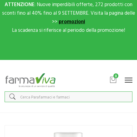
ATTENZIONE
: Nuove imperdibili offerte, 272 prodotti con
sconti fino al 40% fino al 9 SETTEMBRE. Visita la pagina delle
>>
promozioni
La scadenza si riferisce al periodo della promozione!
Scrivici su Whatsapp per sconti extra!
0
Home
Catalogo
/
Cosmesi
/
Viso
/
Viso Unisex
Weleda Linea Melograno Rassodante Anti-Età Trattamento Siero
Viso 30 ml