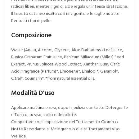
radicali liberi, mentre il gel di aloe regala un’intensa idratazione.
Il tessuto cutaneo risulta così rinvigorito e le rughe ridotte.
Per tutti i tipi di pelle.
Composizione
Water (Aqua), Alcohol, Glycerin, Aloe Barbadensis Leaf Juice,
Punica Granatum Fruit Juice, Panicum Miliaceum (Millet) Seed
Extract, Prunus Spinosa Wood Extract, Xanthan Gum, Citric
Acid, Fragrance (Parfum)*, Limonene*, Linalool*, Geraniol*,
Citral*, Coumarin*. *from natural essential oils.
Modalità D'uso
Applicare mattina e sera, dopo la pulizia con Latte Detergente
e Tonico, su viso, collo e decolleté.
Completare con l’applicazione del Trattamento Giorno o
Notte Rassodante al Melograno o di altri Trattamenti Viso
Weleda.