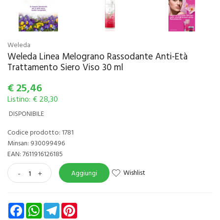
Weleda
Weleda Linea Melograno Rassodante Anti-Età
Trattamento Siero Viso 30 ml
€
25,46
Listino: € 28,30
DISPONIBILE
Codice prodotto: 1781
Minsan:
930099496
EAN: 7611916126185
Wishlist
-
+
Aggiungi
Facebook
WhatsApp
Telegram
Pinterest