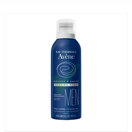
Home
Catalogo
/
Cosmesi
/
Viso
/
Viso Uomo
Avene Linea Uomo Mousse da Barba Lenitiva Delicata per la Pelle
Sensibile 200 ml