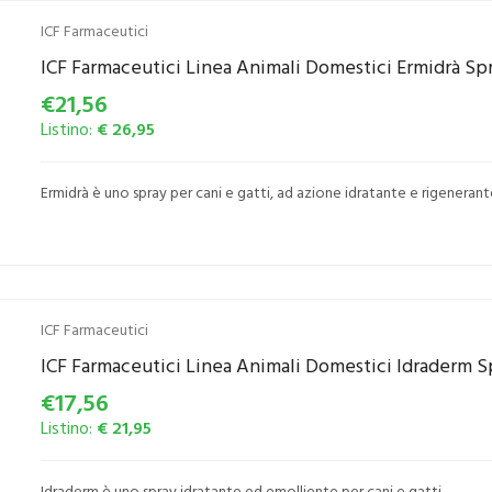
ICF Farmaceutici
ICF Farmaceutici Linea Animali Domestici Ermidrà Spr
€21,56
Listino:
€ 26,95
Ermidrà è uno spray per cani e gatti, ad azione idratante e rigenerant
ICF Farmaceutici
ICF Farmaceutici Linea Animali Domestici Idraderm Sp
€17,56
Listino:
€ 21,95
Idraderm è uno spray idratante ed emolliente per cani e gatti.