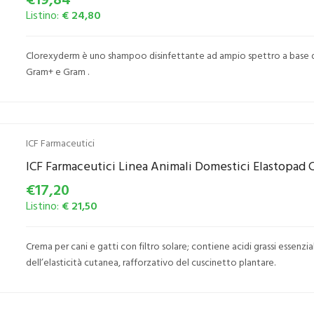
Listino:
€ 24,80
Clorexyderm è uno shampoo disinfettante ad ampio spettro a base di 
Gram+ e Gram .
ICF Farmaceutici
ICF Farmaceutici Linea Animali Domestici Elastopad C
€17,20
Listino:
€ 21,50
Crema per cani e gatti con filtro solare; contiene acidi grassi essenzi
dell’elasticità cutanea, rafforzativo del cuscinetto plantare.