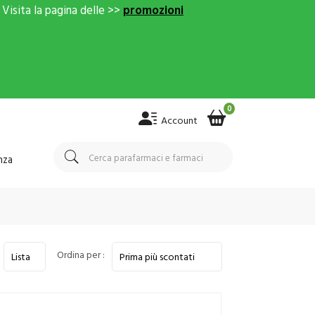
Visita la pagina delle >>
promozioni
0
Account
nza
Ordina per :