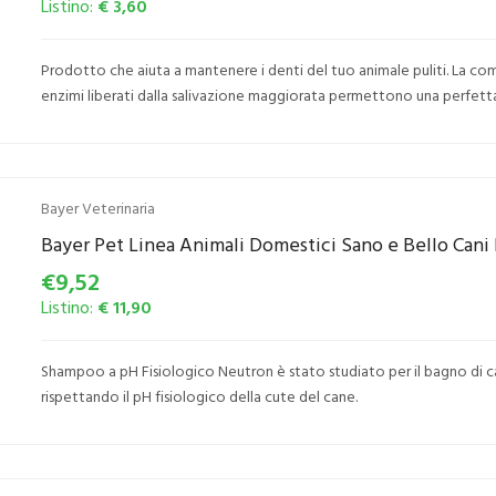
Listino:
€ 3,60
Prodotto che aiuta a mantenere i denti del tuo animale puliti. La co
enzimi liberati dalla salivazione maggiorata permettono una perfetta
Bayer Veterinaria
Bayer Pet Linea Animali Domestici Sano e Bello Can
€9,52
Listino:
€ 11,90
Shampoo a pH Fisiologico Neutron è stato studiato per il bagno di ca
rispettando il pH fisiologico della cute del cane.