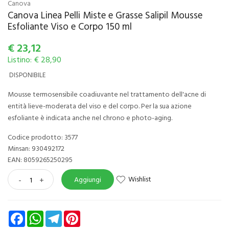
Canova
Canova Linea Pelli Miste e Grasse Salipil Mousse
Esfoliante Viso e Corpo 150 ml
€
23,12
Listino: € 28,90
DISPONIBILE
Mousse termosensibile coadiuvante nel trattamento dell'acne di
entità lieve-moderata del viso e del corpo. Per la sua azione
esfoliante è indicata anche nel chrono e photo-aging.
Codice prodotto: 3577
Minsan:
930492172
EAN: 8059265250295
Wishlist
-
+
Aggiungi
Facebook
WhatsApp
Telegram
Pinterest