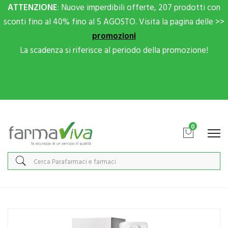
ATTENZIONE
: Nuove imperdibili offerte, 207 prodotti con
sconti fino al 40% fino al 5 AGOSTO. Visita la pagina delle >>
promozioni
La scadenza si riferisce al periodo della promozione!
Scrivici su Whatsapp per sconti extra!
0
Home
Catalogo
/
Cosmesi
/
Viso
/
Viso Unisex
Canova Linea Pelli Miste e Grasse Salipil Mousse Esfoliante Viso e
Corpo 150 ml