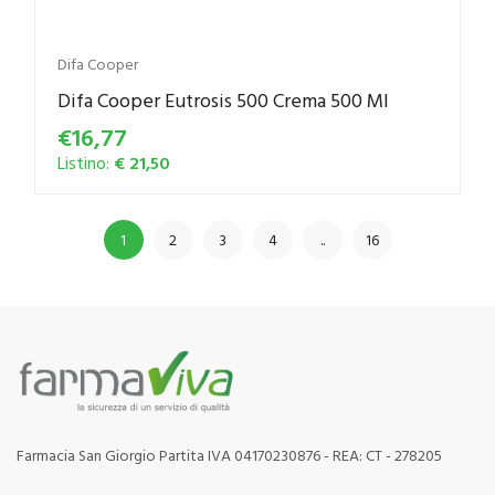
Difa Cooper
Difa Cooper Eutrosis 500 Crema 500 Ml
€16,77
Listino:
€ 21,50
1
2
3
4
..
16
Farmacia San Giorgio Partita IVA 04170230876 - REA: CT - 278205