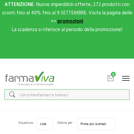
ATTENZIONE
: Nuove imperdibili offerte, 272 prodotti con
sconti fino al 40% fino al 9 SETTEMBRE. Visita la pagina delle
>>
promozioni
La scadenza si riferisce al periodo della promozione!
Scrivici su Whatsapp per sconti extra!
0
Home
Categorie
Corpo
Corpo Unisex
Visualizza:
Ordina per :