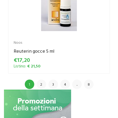
Noos
Reuterin gocce 5 ml
€17,20
Listino:
€ 21,50
1
2
3
4
..
8