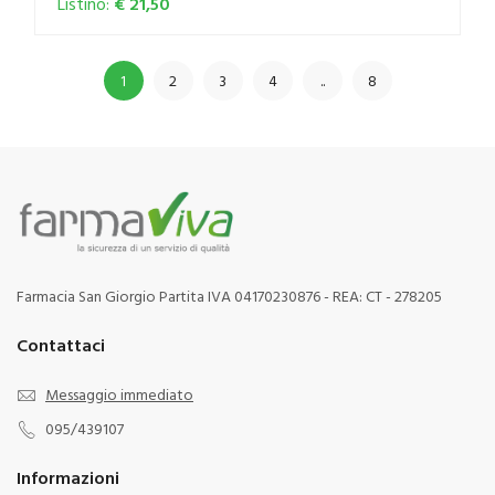
Listino:
€ 21,50
1
2
3
4
..
8
Farmacia San Giorgio Partita IVA 04170230876 - REA: CT - 278205
Contattaci
Messaggio immediato
095/439107
Informazioni