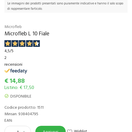
Le immagini dei prodotti presentati sono puramente indicative e hanno il solo scopo
di rappresentare l'articolo.
Microfleb
Microfleb L 10 Fiale
4,5
/5
2
recensioni
€
14,88
Listino: € 17,50
DISPONIBILE
Codice prodotto: 1511
Minsan:
938404795
EAN:
Wishlist
-
+
Aggiungi