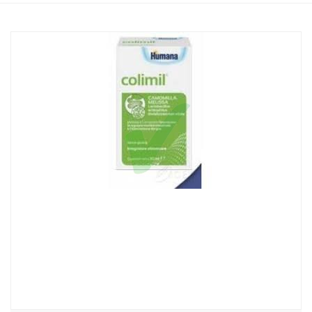
Home
Catalogo
/
Integrazione alimentare
/
Integratori
Colimil Humana Linea Benessere Gastrointestinale Bambini Gocce
30 ml