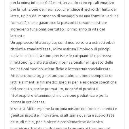
per la prima infanzia 0-12 mesi, un valido concept alternativo
per la nutrizione del neonato, che riduce il rischio di rifiuto del
latte, tipico del momento di passaggio da una formula 1 ad una
formula 2, e che garantisce la possibilità di somministrare
ingredienti funzionali per tutto il primo anno di vita del
lattante.
Un approccio fitoterapico, con il ricorso solo a estratti erbali
titolati e standardizzati, Milte assicura l’impiego di principi
attivi le cui qualità sono precise e le cui quantità e purezza
riflettono i più alti standard internazionali, nel rispetto delle
indicazioni medico-scientifiche e letteratura specializzata.
Milte propone oggi nel suo portfolio una linea completa di
latti e alimenti ai fini medici speciali per le esigenze specifiche
del neonato, anche prematuro, nonché di prodotti
fitoterapici e vitaminici, di indicazione pediatrica e per la
donna in gravidanza.
In sintesi, Milte esprime la propria mission nel fornire a medici e
genitori risposte innovative, di altissima qualità e supportate
da studi clinici, per le piccole problematiche della vita
quotidiana, focalizzando sempre la propria attenzione sul