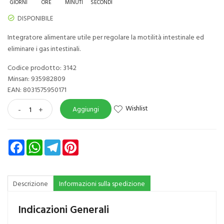
GIORNI
ORE
MINUTI
SECONDI
DISPONIBILE
Integratore alimentare utile per regolare la motilità intestinale ed
eliminare i gas intestinali.
Codice prodotto: 3142
Minsan:
935982809
EAN: 8031575950171
Wishlist
-
+
Aggiungi
Facebook
WhatsApp
Telegram
Pinterest
Descrizione
Informazioni sulla spedizione
Indicazioni Generali