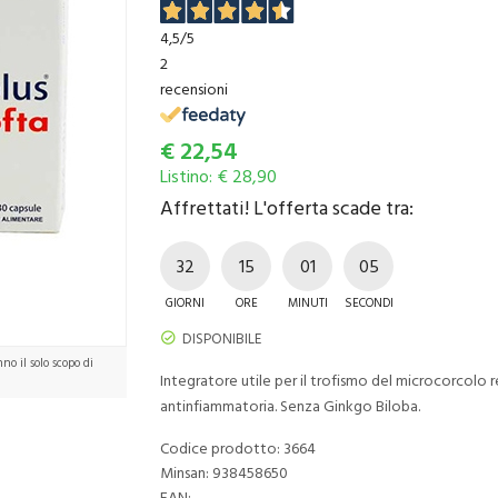
4,5
/5
2
recensioni
€
22,54
Listino: € 28,90
Affrettati! L'offerta scade tra:
32
15
01
03
GIORNI
ORE
MINUTI
SECONDI
DISPONIBILE
o il solo scopo di
Integratore utile per il trofismo del microcorcolo 
antinfiammatoria. Senza Ginkgo Biloba.
Codice prodotto: 3664
Minsan:
938458650
EAN: