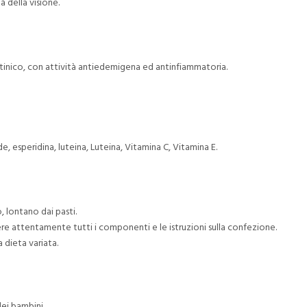
à della visione.
etinico, con attività antiedemigena ed antinfiammatoria.
, esperidina, luteina, Luteina, Vitamina C, Vitamina E.
, lontano dai pasti.
re attentamente tutti i componenti e le istruzioni sulla confezione.
a dieta variata.
ei bambini.