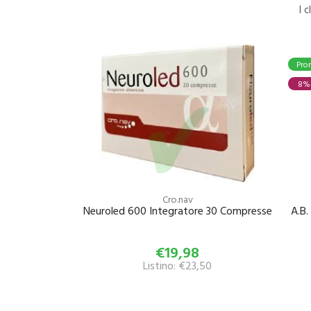
I 
Pro
8%
Cro.nav
Neuroled 600 Integratore 30 Compresse
A.B.
€19,98
Listino: €23,50