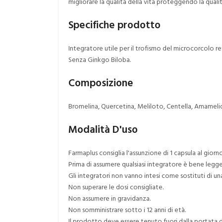
migliorare la qualità della vita proteggendo la qualit
Specifiche prodotto
Integratore utile per il trofismo del microcorcolo r
Senza Ginkgo Biloba.
Composizione
Bromelina, Quercetina, Meliloto, Centella, Amamelide
Modalità D'uso
Farmaplus consiglia l'assunzione di 1 capsula al giorno
Prima di assumere qualsiasi integratore è bene legge
Gli integratori non vanno intesi come sostituti di un
Non superare le dosi consigliate.
Non assumere in gravidanza.
Non somministrare sotto i 12 anni di età.
Il prodotto deve essere tenuto fuori dalla portata d