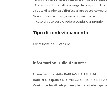
Conservare il prodotto in luogo fresco, asciutto e a
La data di scadenza si riferisce al prodotto corret
Non superare la dose giornaliera consigliata.
In caso di patologie chiedere consiglio al proprio m
Tipo di confezionamento
Confezione da 30
capsule.
Informazioni sulla sicurezza
Nome responsabile:
FARMAPLUS ITALIA Srl
Indirizzo responsabile:
VIA G. PORZIO, 4-C.DIREZ.
Contatto Email:
info@farmaplusitalia.it n.lucci@alic