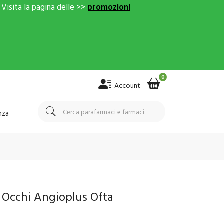
Visita la pagina delle >>
promozioni
0
Account
nza
e Occhi Angioplus Ofta