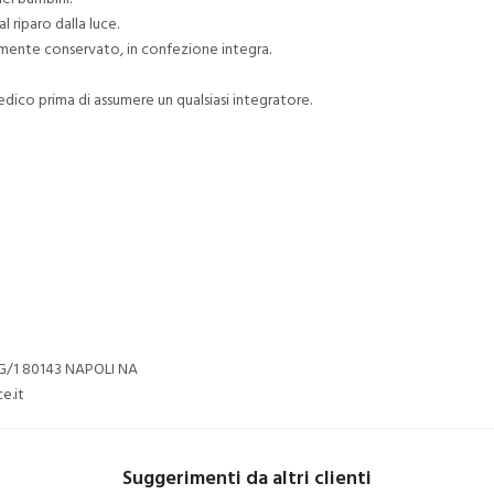
l riparo dalla luce.
tamente conservato, in confezione integra.
edico prima di assumere un qualsiasi integratore.
 G/1 80143 NAPOLI NA
e.it
Suggerimenti da altri clienti