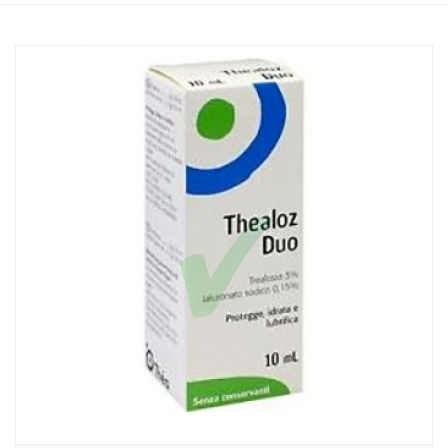
Home
Catalogo
/
Salute
/
Prodotti oftalmici
Laboratoires Thea Linea Salute degli Occhi Thealoz Duo Collirio
Idratante 10 ml