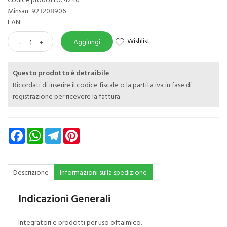
Minsan:
923208906
EAN:
Wishlist
-
+
Aggiungi
Questo prodotto è detraibile
Ricordati di inserire il codice fiscale o la partita iva in fase di
registrazione per ricevere la fattura.
Facebook
WhatsApp
Telegram
Pinterest
Descrizione
Informazioni sulla spedizione
Indicazioni Generali
Integratori e prodotti per uso oftalmico.