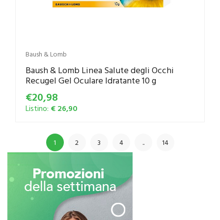
Baush & Lomb
Baush & Lomb Linea Salute degli Occhi
Recugel Gel Oculare Idratante 10 g
€20,98
Listino:
€ 26,90
1
2
3
4
..
14