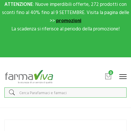
ATTENZIONE
: Nuove imperdibili offerte, 272 prodotti con
sconti fino al 40% fino al 9 SETTEMBRE. Visita la pagina delle
>>
promozioni
La scadenza si riferisce al periodo della promozione!
Scrivici su Whatsapp per sconti extra!
0
Home
Catalogo
/
Salute
/
Protezione Occhi Naso Gola
Mediwhite Linea Pulizia e Salute degli Occhi Perilux Crema Oculare
Naturale 15ml