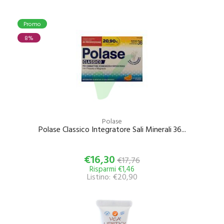
Promo
8%
Polase
Polase Classico Integratore Sali Minerali 36...
€16,30
€17,76
Risparmi €1,46
Listino: €20,90