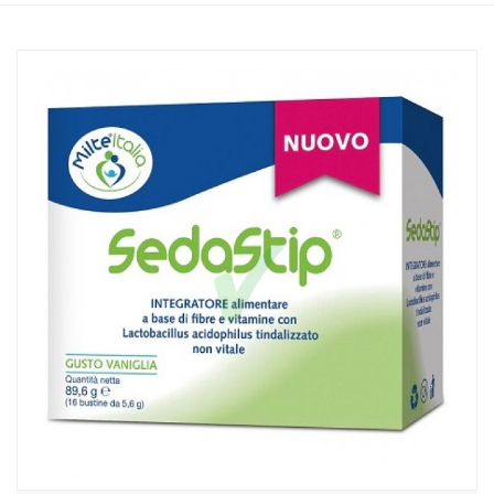
Home
Catalogo
/
Integrazione alimentare
/
Integratori
Milte Italia Linea Benessere Gastrointestinale Sedastip Gutso
Vaniglia 16 Buste