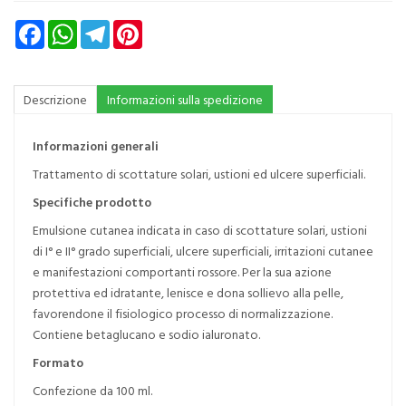
Facebook
WhatsApp
Telegram
Pinterest
Descrizione
Informazioni sulla spedizione
Informazioni generali
Trattamento di scottature solari, ustioni ed ulcere superficiali.
Specifiche prodotto
Emulsione cutanea indicata in caso di scottature solari, ustioni
di I° e II° grado superficiali, ulcere superficiali, irritazioni cutanee
e manifestazioni comportanti rossore. Per la sua azione
protettiva ed idratante, lenisce e dona sollievo alla pelle,
favorendone il fisiologico processo di normalizzazione.
Contiene betaglucano e sodio ialuronato.
Formato
Confezione da 100 ml.