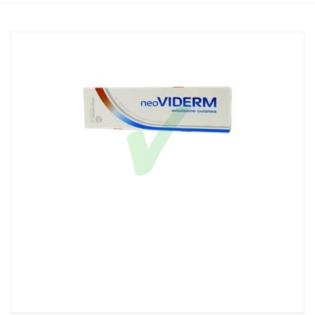
Home
Catalogo
/
Salute
/
Salute e benessere
Neoviderm Emulsione Cutanea