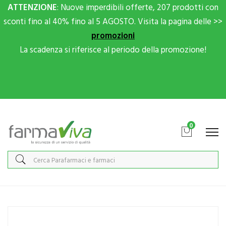
ATTENZIONE
: Nuove imperdibili offerte, 207 prodotti con
sconti fino al 40% fino al 5 AGOSTO. Visita la pagina delle >>
promozioni
La scadenza si riferisce al periodo della promozione!
Scrivici su Whatsapp per sconti extra!
0
Home
Catalogo
/
Cosmesi
/
Corpo
/
Corpo Donna
VEA Linea Pelli Sensibili Biopeel Guanto Levigante in Fibra Vegetale