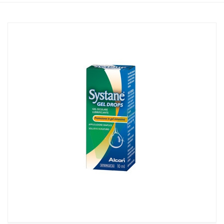
Home
Catalogo
/
Salute
/
Prodotti oftalmici
Alcon Italia Linea Salute dell'Occhio Systane GEL DROPS Collirio
Lubrificante