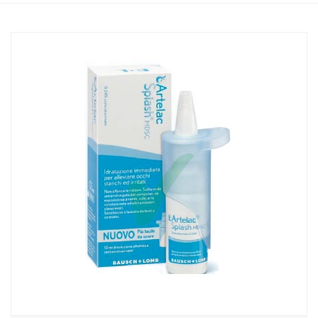
Home
Catalogo
/
Salute
/
Prodotti oftalmici
Baush & Lomb Linea Salute degli Occhi Artelac Splash Collirio 1
Flacone 10 ml