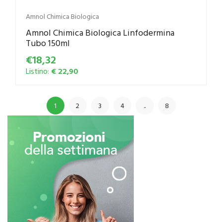
Amnol Chimica Biologica
Amnol Chimica Biologica Linfodermina
Tubo 150ml
€18,32
Listino:
€ 22,90
1
2
3
4
..
8