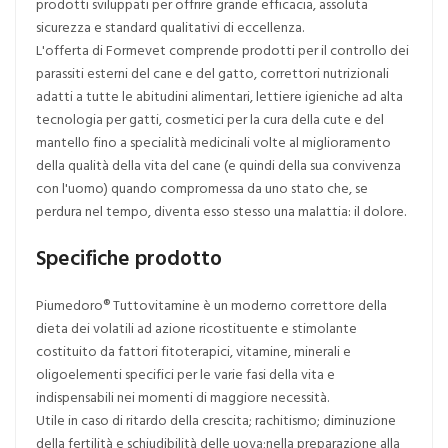
prodotti sviluppati per offrire grande efficacia, assoluta
sicurezza e standard qualitativi di eccellenza.
L'offerta di Formevet comprende prodotti per il controllo dei
parassiti esterni del cane e del gatto, correttori nutrizionali
adatti a tutte le abitudini alimentari, lettiere igieniche ad alta
tecnologia per gatti, cosmetici per la cura della cute e del
mantello fino a specialità medicinali volte al miglioramento
della qualità della vita del cane (e quindi della sua convivenza
con l'uomo) quando compromessa da uno stato che, se
perdura nel tempo, diventa esso stesso una malattia: il dolore.
Specifiche prodotto
Piumedoro® Tuttovitamine è un moderno correttore della
dieta dei volatili ad azione ricostituente e stimolante
costituito da fattori fitoterapici, vitamine, minerali e
oligoelementi specifici per le varie fasi della vita e
indispensabili nei momenti di maggiore necessità.
Utile in caso di ritardo della crescita; rachitismo; diminuzione
della fertilità e schiudibilità delle uova;nella preparazione alla