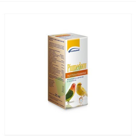
Home
Catalogo
/
Animali Domestici
/
Volatili in gabbia
Formevet Linea Volatili Piumedoro Tuttovitamine Correttore Dieta
25 ml