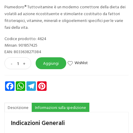
Piumedoro® Tuttovitamine è un moderno correttore della dieta dei
volatili ad azione ricostituente e stimolante costituito da fattori
fitoterapici, vitamine, minerali e oligoelementi specifici per le varie
fasi della vita.
Codice prodotto: 4624
Minsan:
901857425
EAN: 8033638271384
Wishlist
-
+
Aggiungi
Facebook
WhatsApp
Telegram
Pinterest
Descrizione
Informazioni sulla spedizione
Indicazioni Generali