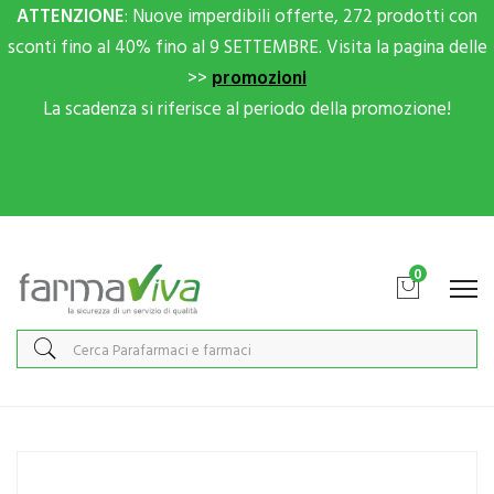
ATTENZIONE
: Nuove imperdibili offerte, 272 prodotti con
sconti fino al 40% fino al 9 SETTEMBRE. Visita la pagina delle
>>
promozioni
La scadenza si riferisce al periodo della promozione!
Scrivici su Whatsapp per sconti extra!
0
Home
Catalogo
/
Salute
/
Protezione Occhi Naso Gola
Sakura Linea Dispositivi Medici Aluneb Soluzione da Nebulizzare 15
Flaconcini