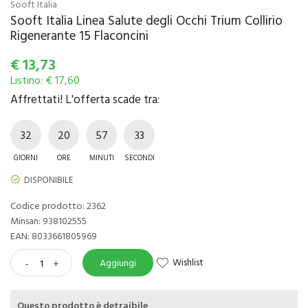
Sooft Italia
Sooft Italia Linea Salute degli Occhi Trium Collirio
Rigenerante 15 Flaconcini
€
13,73
Listino: € 17,60
Affrettati! L'offerta scade tra:
32
20
57
32
GIORNI
ORE
MINUTI
SECONDI
DISPONIBILE
Codice prodotto: 2362
Minsan:
938102555
EAN: 8033661805969
Wishlist
-
+
Aggiungi
Questo prodotto è detraibile