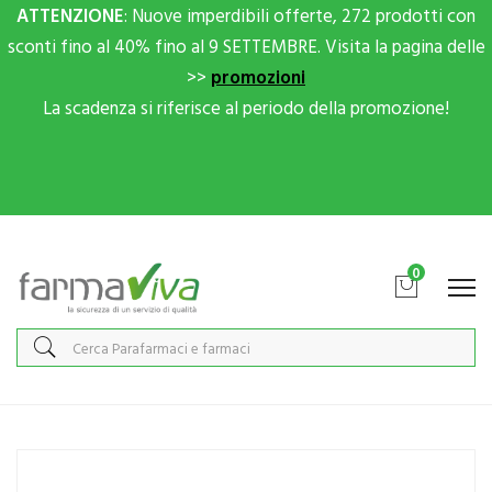
ATTENZIONE
: Nuove imperdibili offerte, 272 prodotti con
sconti fino al 40% fino al 9 SETTEMBRE. Visita la pagina delle
>>
promozioni
La scadenza si riferisce al periodo della promozione!
Scrivici su Whatsapp per sconti extra!
0
Home
Catalogo
/
Salute
/
Prodotti oftalmici
Sooft Italia Linea Salute degli Occhi Trium Collirio Rigenerante 15
Flaconcini